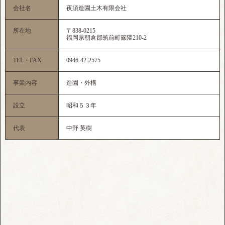
会社名
夜須造園土木有限会社
所在地
〒838-0215
福岡県朝倉郡筑前町篠隈210-2
TEL・FAX
0946-42-2575
事業内容
造園・外構
設立
昭和５３年
代表
中野 英樹